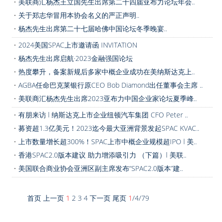
・
美联商汇杨杰王立国先生出席第二十四届亚布力论坛年会..
・
关于郑志华冒用本协会名义的严正声明..
・
杨杰先生出席第二十七届哈佛中国论坛冬季晚宴..
・
2024美国SPAC上市邀请函 INVITATION
・
杨杰先生出席启航·2023金融强国论坛
・
热度攀升，备案新规后多家中概企业成功在美纳斯达克上..
・
AGBA任命巴克莱银行原CEO Bob Diamond出任董事会主席 ..
・
美联商汇杨杰先生出席2023亚布力中国企业家论坛夏季峰..
・
有朋来访 l 纳斯达克上市企业纽顿汽车集团 CFO Peter ..
・
募资超1.3亿美元！2023迄今最大亚洲背景发起SPAC KVAC..
・
上市数量增长超300%！SPAC上市中概企业规模超IPO l 美..
・
香港SPAC2.0版本建议 助力增添吸引力 （下篇）l 美联..
・
美国联合商业协会亚洲区副主席发布“SPAC2.0版本”建..
首页
上一页
1
2
3
4
下一页
尾页
1
/4/79