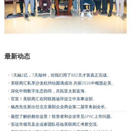
最新动态
・
1天融2亿，7天敲钟，但我们用了882天才算真正完成..
・
美联商汇私享沙龙杭州站圆满成功 共探2026中概股赴美..
・
深化中韩数字生态协同，共拓亚太新蓝海..
・
官宣！美联商汇在阿联酋迪拜设立中东事业部..
・
杨杰先生新出任北京襄阳企业商会第二届常务副会长..
・
最想了解的都在这里！投资者和企业常见SPAC上市问题..
・
安达市领导及企业家团队莅临美联商汇考察交流..