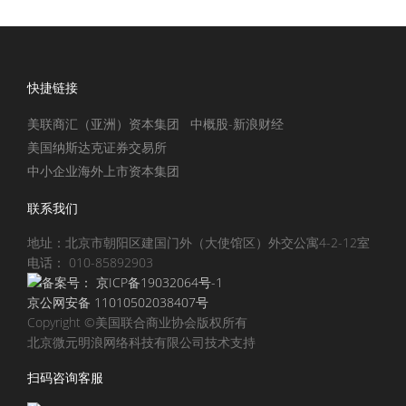
快捷链接
美联商汇（亚洲）资本集团
中概股-新浪财经
美国纳斯达克证券交易所
中小企业海外上市资本集团
联系我们
地址：北京市朝阳区建国门外（大使馆区）外交公寓4-2-12室
电话： 010-85892903
备案号：
京ICP备19032064号-1
京公网安备 11010502038407号
Copyright ©美国联合商业协会版权所有
北京微元明浪网络科技有限公司技术支持
扫码咨询客服